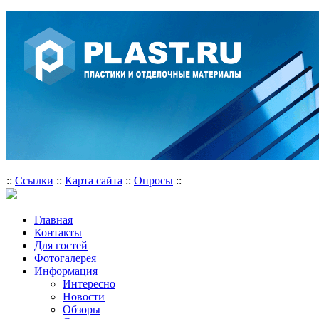
::
Ссылки
::
Карта сайта
::
Опросы
::
Главная
Контакты
Для гостей
Фотогалерея
Информация
Интересно
Новости
Обзоры